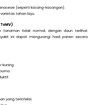
lanaceae (seperti kacang-kacangan).
varietas tahan layu.
, ToMV)
n tanaman tidak normal, dengan daun terlihat
nyakit ini dapat mengurangi hasil panen secara
u-kuning.
purna.
uktif.
yang terinfeksi.