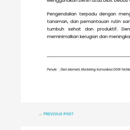
Menggunakan benih atau bibit bebas v
Pengendalian terpadu dengan menggu
tanaman, dan pemantauan rutin sa
tumbuh sehat dan produktif. De
meminimalkan kerugian dan meningkat
Penulis : Dian Islamiah, Marketing Komunikasi DGW Fertili
←
PREVIOUS POST