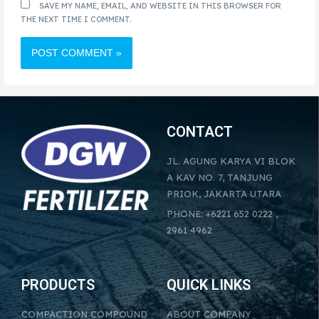
SAVE MY NAME, EMAIL, AND WEBSITE IN THIS BROWSER FOR
THE NEXT TIME I COMMENT.
CONTACT
JL. AGUNG KARYA VI BLOK
A KAV NO. 7, TANJUNG
PRIOK, JAKARTA UTARA
PHONE: +6221 652 0222 ,
2961 4962
PRODUCTS
QUICK LINKS
COMPACTION COMPOUND
ABOUT COMPANY