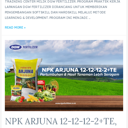
TRAINING CENTER MILIK DGW FERTILIZER. PROGRAM PRAKTEK KERJA
LAPANGAN DGW FERTILIZER DIRANCANG UNTUK MEMBERIKAN
PENGEMBANGAN SOFTSKILL DAN HARDSKILL MELALUI METODE
LEARNING & DEVELOPMENT. PROGRAM INI MENJADI …
READ MORE »
NPK ARJUNA 12-12-12-2+TE,