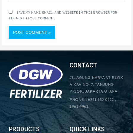
SAVE MY NAME, EMAIL, AND WEBSITE IN THIS BROWSER FOR
THE NEXT TIME I COMMENT.
CONTACT
JL. AGUNG KARYA VI BLOK
A KAV NO. 7, TANJUNG
PRIOK, JAKARTA UTARA
PHONE: +6221 652 0222 ,
2961 4962
PRODUCTS
QUICK LINKS