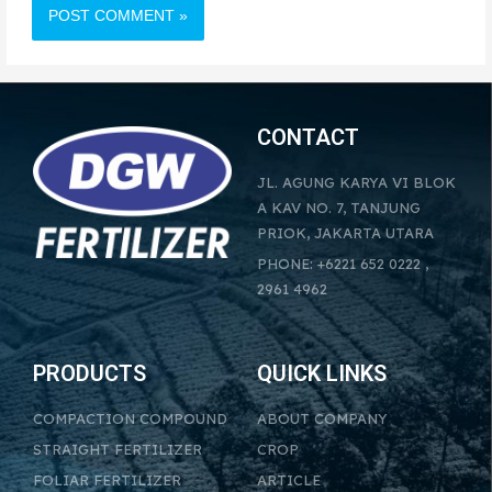
CONTACT
JL. AGUNG KARYA VI BLOK
A KAV NO. 7, TANJUNG
PRIOK, JAKARTA UTARA
PHONE: +6221 652 0222 ,
2961 4962
PRODUCTS
QUICK LINKS
COMPACTION COMPOUND
ABOUT COMPANY
STRAIGHT FERTILIZER
CROP
FOLIAR FERTILIZER
ARTICLE