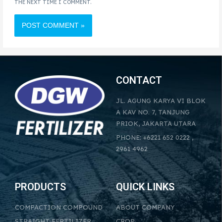
THE NEXT TIME I COMMENT.
CONTACT
JL. AGUNG KARYA VI BLOK
A KAV NO. 7, TANJUNG
PRIOK, JAKARTA UTARA
PHONE: +6221 652 0222 ,
2961 4962
PRODUCTS
QUICK LINKS
COMPACTION COMPOUND
ABOUT COMPANY
STRAIGHT FERTILIZER
CROP