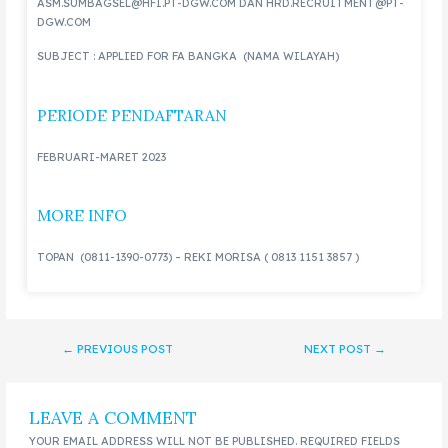
ASM.SUMBAGSEL@HFI.PT-DGW.COM DAN HRD.RECRUITMENT@PT-
DGW.COM
SUBJECT : APPLIED FOR FA BANGKA (NAMA WILAYAH)
PERIODE PENDAFTARAN
FEBRUARI-MARET 2023
MORE INFO
TOPAN (0811-1390-0773) – REKI MORISA ( 0813 1151 3857 )
←
PREVIOUS POST
NEXT POST
→
LEAVE A COMMENT
YOUR EMAIL ADDRESS WILL NOT BE PUBLISHED.
REQUIRED FIELDS