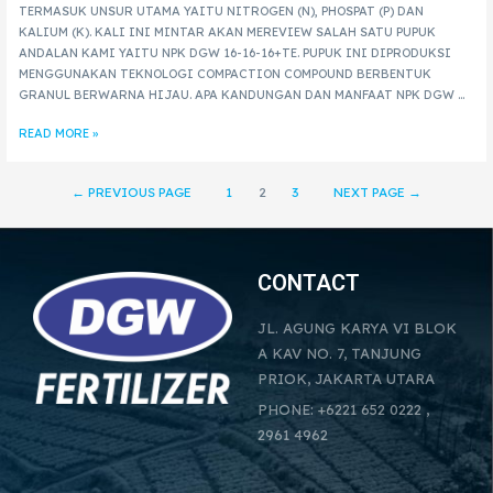
TERMASUK UNSUR UTAMA YAITU NITROGEN (N), PHOSPAT (P) DAN
KALIUM (K). KALI INI MINTAR AKAN MEREVIEW SALAH SATU PUPUK
ANDALAN KAMI YAITU NPK DGW 16-16-16+TE. PUPUK INI DIPRODUKSI
MENGGUNAKAN TEKNOLOGI COMPACTION COMPOUND BERBENTUK
GRANUL BERWARNA HIJAU. APA KANDUNGAN DAN MANFAAT NPK DGW …
READ MORE »
←
PREVIOUS PAGE
1
2
3
NEXT PAGE
→
CONTACT
JL. AGUNG KARYA VI BLOK
A KAV NO. 7, TANJUNG
PRIOK, JAKARTA UTARA
PHONE: +6221 652 0222 ,
2961 4962