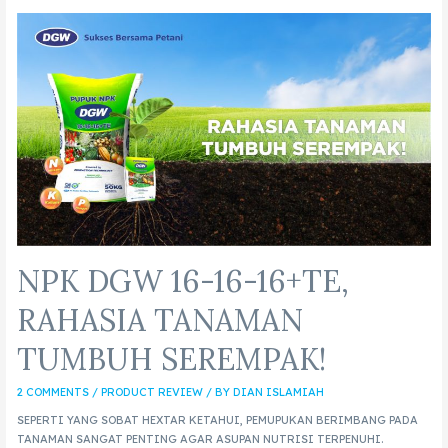
NPK DGW 16-16-16+TE,
RAHASIA TANAMAN
TUMBUH SEREMPAK!
2 COMMENTS
/
PRODUCT REVIEW
/ BY
DIAN ISLAMIAH
SEPERTI YANG SOBAT HEXTAR KETAHUI, PEMUPUKAN BERIMBANG PADA
TANAMAN SANGAT PENTING AGAR ASUPAN NUTRISI TERPENUHI.