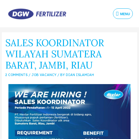
MENU
SALES KOORDINATOR
WILAYAH SUMATERA
BARAT, JAMBI, RIAU
2 COMMENTS
/
JOB VACANCY
/ BY
DIAN ISLAMIAH