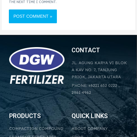
THE NEXT TIME I COMMENT.
CONTACT
JL. AGUNG KARYA VI BLOK
A KAV NO. 7, TANJUNG
PRIOK, JAKARTA UTARA
PHONE: +6221 652 0222 ,
2961 4962
PRODUCTS
QUICK LINKS
COMPACTION COMPOUND
ABOUT COMPANY