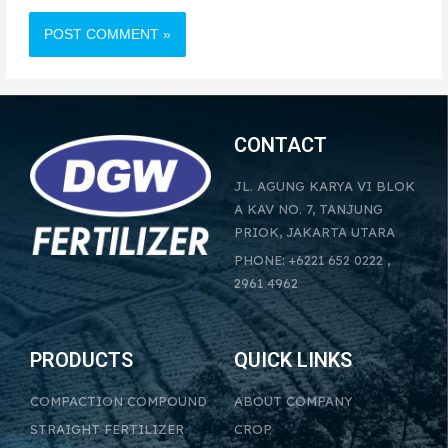
CONTACT
JL. AGUNG KARYA VI BLOK
A KAV NO. 7, TANJUNG
PRIOK, JAKARTA UTARA
PHONE: +6221 652 0222 ,
2961 4962
PRODUCTS
QUICK LINKS
COMPACTION COMPOUND
ABOUT COMPANY
STRAIGHT FERTILIZER
CROP