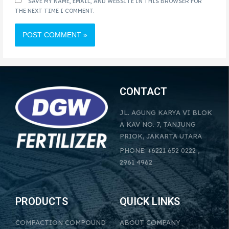
SAVE MY NAME, EMAIL, AND WEBSITE IN THIS BROWSER FOR
THE NEXT TIME I COMMENT.
CONTACT
JL. AGUNG KARYA VI BLOK
A KAV NO. 7, TANJUNG
PRIOK, JAKARTA UTARA
PHONE: +6221 652 0222 ,
2961 4962
PRODUCTS
QUICK LINKS
COMPACTION COMPOUND
ABOUT COMPANY