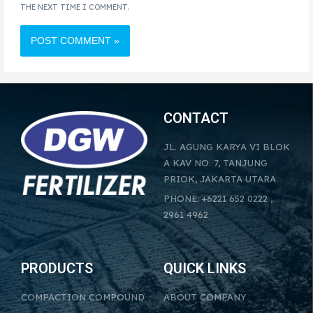
THE NEXT TIME I COMMENT.
CONTACT
JL. AGUNG KARYA VI BLOK
A KAV NO. 7, TANJUNG
PRIOK, JAKARTA UTARA
PHONE: +6221 652 0222 ,
2961 4962
PRODUCTS
QUICK LINKS
COMPACTION COMPOUND
ABOUT COMPANY