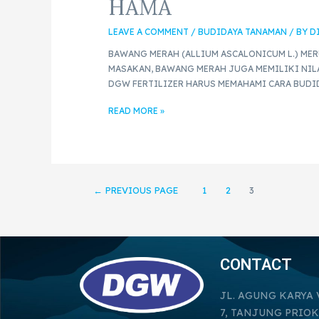
HAMA
LEAVE A COMMENT
/
BUDIDAYA TANAMAN
/ BY
D
BAWANG MERAH (ALLIUM ASCALONICUM L.) ME
MASAKAN, BAWANG MERAH JUGA MEMILIKI NIL
DGW FERTILIZER HARUS MEMAHAMI CARA BUDID
READ MORE »
←
PREVIOUS PAGE
1
2
3
CONTACT
JL. AGUNG KARYA 
7, TANJUNG PRIOK