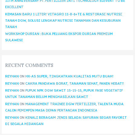
11TH ANNIVERSARY PT. FERTILIZER INTI TECHNOLOGY ELEVENT TO BE
EXCELLENT
KEMASAN BARU 1 LITER! VITAGRO 11-8-6+TE & RESTORASI NUTRISI
TANAH DGW, SOLUSI LENGKAP NUTRISI TANAMAN DAN KESUBURAN
TANAH
WORKSHOP DURIAN : BUKA PELUANG EKSPOR DURIAN PREMIUM
SULAWESI
RECENT COMMENTS
REYHAN
ON
HX-AS SUPER, TINGKATKAN KUALITAS MUTU BUAH!
REYHAN
ON
CAKRA PANDAWA BORAT, TANAMAN SEHAT, PANEN HEBAT!!
REYHAN
ON
PUPUK NPK DGW SAWIT 15-15-15, PUPUK FASE VEGETATIF
UNTUK TANAMAN BELUM MENGHASILKAN SAWIT
REYHAN
ON
MANAGEMENT TRAINEE DGW FERTILIZER, TALENTA MUDA
CALON PEMIMPIN MASA DEPAN PERTANIAN INDONESIA
REYHAN
ON
KENALI BERAGAM JENIS SELADA: SAYURAN SEGAR FAVORIT
DI SEGALA HIDANGAN