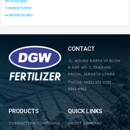
ENTRIES FEED
COMMENTS FEED
WORDPRESS.ORG
CONTACT
JL. AGUNG KARYA VI BLOK
A KAV NO. 7, TANJUNG
PRIOK, JAKARTA UTARA
PHONE: +6221 652 0222 ,
2961 4962
PRODUCTS
QUICK LINKS
COMPACTION COMPOUND
ABOUT COMPANY