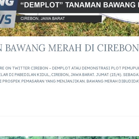
 BAWANG MERAH DI CIREBO
ARE ON TWITTER CIREBON – DEMPLOT ATAU DEMONSTRASI PLOT PEMU
ELAR DI PABEDILAN KIDUL, CIREBON, JAWA BARAT. JUMAT (23/4). SEBA
I PROSPEK PEMASARAN YANG MENJANJIKAN. BAWANG MERAH DIBUDIDAY