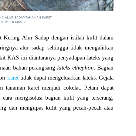
ING ALUR SADAP TANAMAN KARET
SUMBER BBP2TP
Kering Alur Sadap dengan istilah kulit dalam
eringnya alur sadap sehingga tidak mengalirkan
akit KAS ini diantaranya penyadapan lateks yang
ggunaan bahan perangsang
lateks ethephon
. Bagian
hon
karet
tidak dapat mengeluarkan lateks. Gejala
m tanaman karet menjadi cokelat. Petani dapat
cara mengisolasi bagian kulit yang terserang,
ring dan m
engupas kulit yang pecah-pecah atau