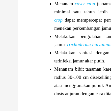
Menanam
cover crop
(tanama
minimal satu tahun lebih
crop
dapat mempercepat pem
menekan perkembangan jamu
Melakukan pengolahan t
jamur
Trichoderma harzaniu
Melakukan sanitasi dengan
terinfeksi jamur akar putih.
Menanam bibit tanaman karet
radius 30-100 cm disekelili
atau menggunakan pupuk Am
dosis anjuran dengan cara dit