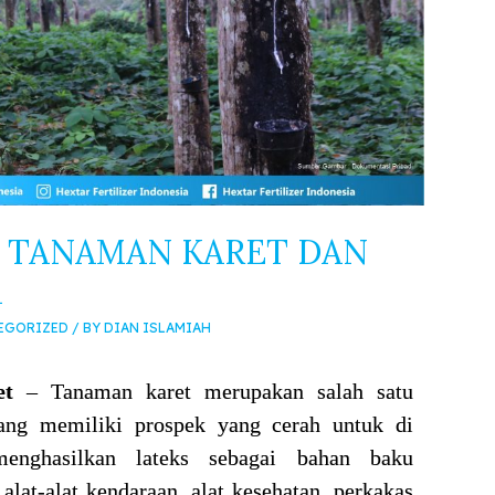
G TANAMAN KARET DAN
A
EGORIZED
/ BY
DIAN ISLAMIAH
et
– Tanaman karet merupakan salah satu
ang memiliki prospek yang cerah untuk di
enghasilkan lateks sebagai bahan baku
alat-alat kendaraan, alat kesehatan, perkakas