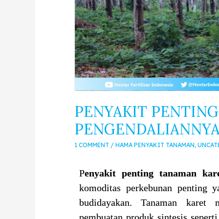
PENYAKIT PENTIN
PENGENDALIANNY
1 COMMENT
/
HAMA PENYAKIT TANAMAN
,
UNCAT
P
enyakit penting tanaman kar
komoditas perkebunan penting y
budidayakan. Tanaman karet m
pembuatan produk sintesis seperti 